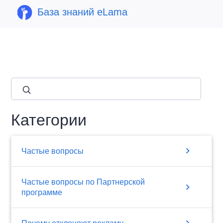
База знаний eLama
close
Категории
chevron_right
Частые вопросы
Частые вопросы по Партнерской
chevron_right
программе